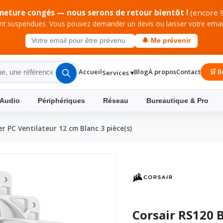
meture congés — nous serons de retour bientôt !
(encore 9
 suspendues. Vous pouvez demander un devis ou laisser votre email 
🔔 Me prévenir
Accueil
Blog
À propos
Contact
🛒 B
Services ▾
 Audio
Périphériques
Réseau
Bureautique & Pro
er PC Ventilateur 12 cm Blanc 3 pièce(s)
Corsair RS120 B