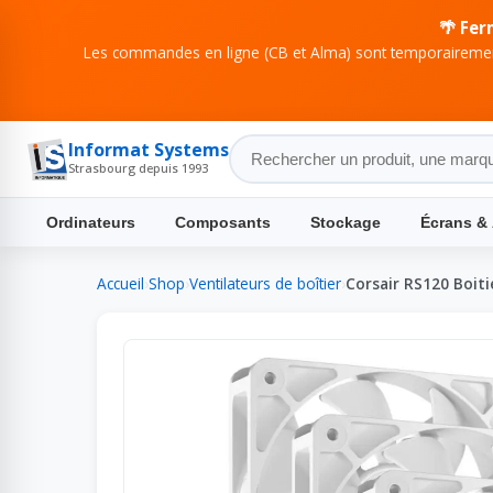
🌴 Fer
Les commandes en ligne (CB et Alma) sont temporairement
Informat Systems
Strasbourg depuis 1993
Ordinateurs
Composants
Stockage
Écrans &
Accueil
›
Shop
›
Ventilateurs de boîtier
›
Corsair RS120 Boiti