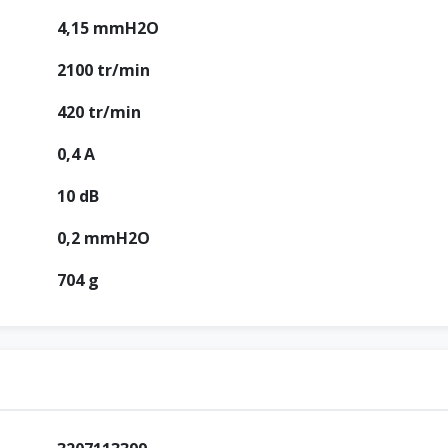
4,15 mmH2O
2100 tr/min
420 tr/min
0,4 A
10 dB
0,2 mmH2O
704 g