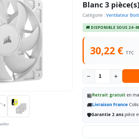
Blanc 3 pièce(s
Catégorie :
Ventilateur Boit
🚚 DISPONIBLE SOUS 24-4
30,22 €
TTC
−
+
🏪
Retrait gratuit
en mag
🚚
Livraison France
Colis
🛡️
Garantie 2 ans
pièce e
uelles