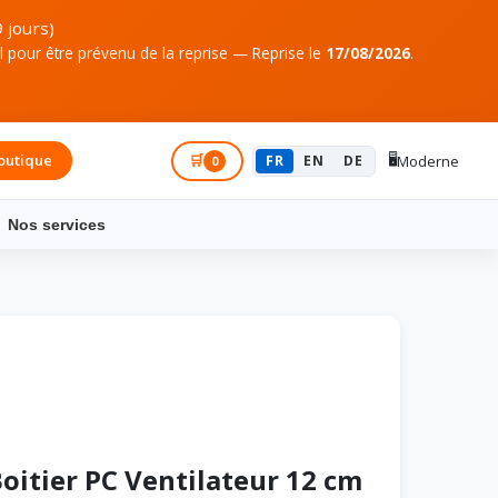
 jours)
pour être prévenu de la reprise — Reprise le
17/08/2026
.
🖥️
outique
Connexion
🛒
FR
EN
DE
Moderne
0
Nos services
oitier PC Ventilateur 12 cm