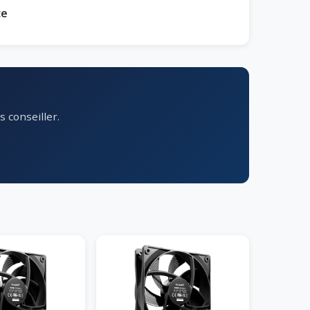
ce
 conseiller.