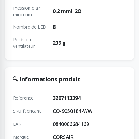
Pression d'air
0,2 mmH2O
minimum
8
Nombre de LED
Poids du
239 g
ventilateur
🔍 Informations produit
3207113394
Reference
CO-9050184-WW
SKU fabricant
0840006684169
EAN
CORSAIR
Marque