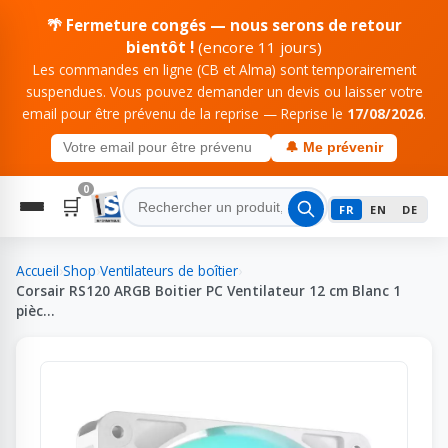
🌴 Fermeture congés — nous serons de retour
bientôt !
(encore 11 jours)
Les commandes en ligne (CB et Alma) sont temporairement
suspendues. Vous pouvez demander un devis ou laisser votre
email pour être prévenu de la reprise — Reprise le
17/08/2026
.
🔔 Me prévenir
0
🛒
FR
EN
DE
Accueil
›
Shop
›
Ventilateurs de boîtier
›
Corsair RS120 ARGB Boitier PC Ventilateur 12 cm Blanc 1
pièc…