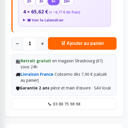
2×
3×
4×
10×
4 × 65,62 €
(+ ~6,77 € de frais)
📅 Voir le calendrier
−
+
🛒 Ajouter au panier
🏪
Retrait gratuit
en magasin Strasbourg (67)
sous 24h
🚚
Livraison France
Colissimo dès 7,90 € (calculé
au panier)
🛡️
Garantie 2 ans
pièce et main d'œuvre · SAV local
📞 03 88 75 98 98