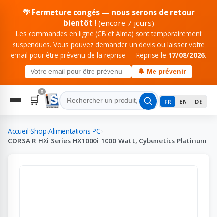
🌴 Fermeture congés — nous serons de retour
bientôt !
(encore 7 jours)
Les commandes en ligne (CB et Alma) sont temporairement
suspendues. Vous pouvez demander un devis ou laisser votre
email pour être prévenu de la reprise — Reprise le
17/08/2026
.
🔔 Me prévenir
0
🛒
FR
EN
DE
Accueil
›
Shop
›
Alimentations PC
›
CORSAIR HXi Series HX1000i 1000 Watt, Cybenetics Platinum