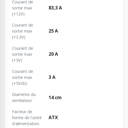
Courant de
83,3 A
sortie max
(+12V)
Courant de
25 A
sortie max
(+3.3V)
Courant de
20 A
sortie max
(+5V)
Courant de
3 A
sortie max
(+5Vsb)
Diamètre du
14 cm
ventilateur
Facteur de
ATX
forme de l'unité
d'alimentation