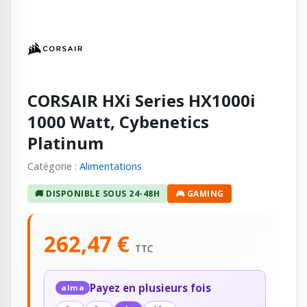
CORSAIR HXi Series HX1000i
1000 Watt, Cybenetics
Platinum
Catégorie :
Alimentations
🚚 DISPONIBLE SOUS 24-48H
🎮 GAMING
262,47 €
TTC
Payez en plusieurs fois
alma