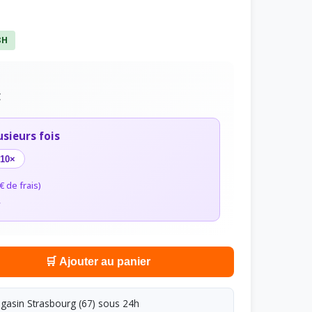
8H
C
usieurs fois
10×
€ de frais)
r
🛒 Ajouter au panier
asin Strasbourg (67) sous 24h