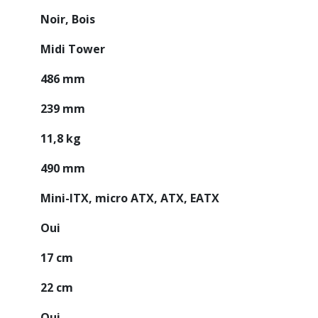
Noir, Bois
Midi Tower
486 mm
239 mm
11,8 kg
490 mm
Mini-ITX, micro ATX, ATX, EATX
Oui
17 cm
22 cm
Oui