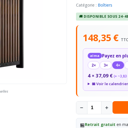
Catégorie :
Boîtiers
🚚 DISPONIBLE SOUS 24-4
148,35 €
TT
Payez en pl
alma
2×
3×
4×
4 × 37,09 €
(+ ~3,83 
📅 Voir le calendrie
uelles
−
+
🏪
Retrait gratuit
en mag