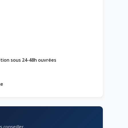
ption sous 24-48h ouvrées
ce
 conseiller.