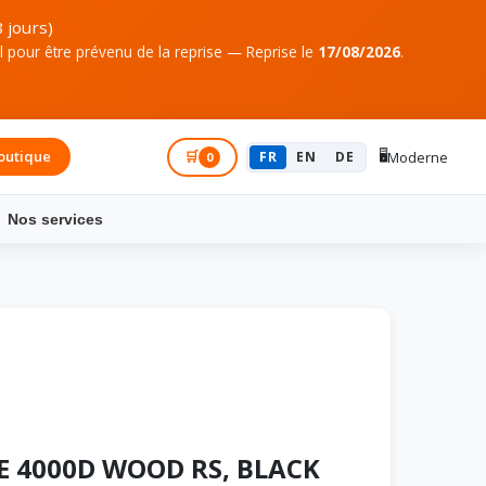
 jours)
pour être prévenu de la reprise — Reprise le
17/08/2026
.
🖥️
outique
Connexion
🛒
FR
EN
DE
Moderne
0
Nos services
E 4000D WOOD RS, BLACK