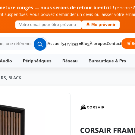
meture congés — nous serons de retour bientôt !
(encore 8
 suspendues. Vous pouvez demander un devis ou laisser votre email 
🔔 Me prévenir
Accueil
Blog
À propos
Contact
🛒 B
Services ▾
 Audio
Périphériques
Réseau
Bureautique & Pro
RS, BLACK
CORSAIR FRAM