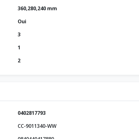
360,280,240 mm
Oui
3
1
2
0402817793
CC-9011340-WW
0840440417880