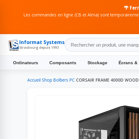
🌴 Fer
Les commandes en ligne (CB et Alma) sont temporairement
Informat Systems
Strasbourg depuis 1993
Ordinateurs
Composants
Stockage
Écrans &
Accueil
›
Shop
›
Boîtiers PC
›
CORSAIR FRAME 4000D WOOD 