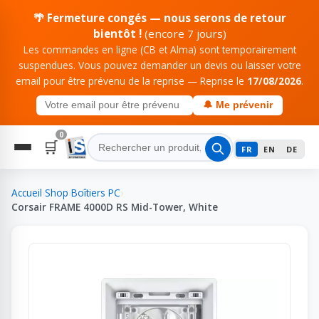
🌴 Fermeture congés — nous serons de retour
bientôt !
(encore 7 jours)
Les commandes en ligne (CB et Alma) sont temporairement
suspendues. Vous pouvez demander un devis ou laisser votre
email pour être prévenu de la reprise — Reprise le
17/08/2026
.
🔔 Me prévenir
0
🛒
FR
EN
DE
Accueil
›
Shop
›
Boîtiers PC
›
Corsair FRAME 4000D RS Mid-Tower, White