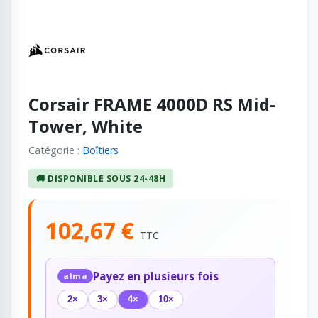
Corsair FRAME 4000D RS Mid-
Tower, White
Catégorie :
Boîtiers
🚚 DISPONIBLE SOUS 24-48H
102,67 €
TTC
Payez en plusieurs fois
alma
2×
3×
4×
10×