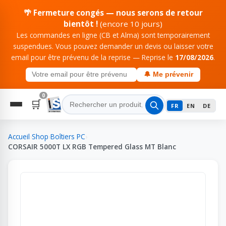
🌴 Fermeture congés — nous serons de retour
bientôt !
(encore 10 jours)
Les commandes en ligne (CB et Alma) sont temporairement
suspendues. Vous pouvez demander un devis ou laisser votre
email pour être prévenu de la reprise — Reprise le
17/08/2026
.
🔔 Me prévenir
0
🛒
FR
EN
DE
Accueil
›
Shop
›
Boîtiers PC
›
CORSAIR 5000T LX RGB Tempered Glass MT Blanc