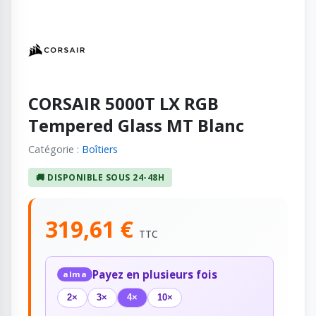
CORSAIR 5000T LX RGB
Tempered Glass MT Blanc
Catégorie :
Boîtiers
🚚 DISPONIBLE SOUS 24-48H
319,61 €
TTC
Payez en plusieurs fois
alma
2×
3×
4×
10×