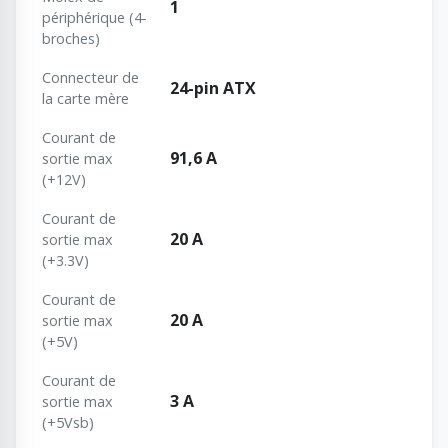
1
périphérique (4-
broches)
Connecteur de
24-pin ATX
la carte mère
Courant de
91,6 A
sortie max
(+12V)
Courant de
20 A
sortie max
(+3.3V)
Courant de
20 A
sortie max
(+5V)
Courant de
3 A
sortie max
(+5Vsb)