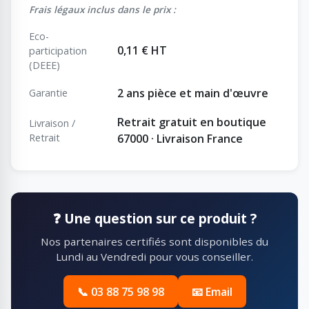
Frais légaux inclus dans le prix :
Eco-
0,11 € HT
participation
(DEEE)
2 ans pièce et main d'œuvre
Garantie
Retrait gratuit en boutique
Livraison /
Retrait
67000 · Livraison France
❓ Une question sur ce produit ?
Nos partenaires certifiés sont disponibles du
Lundi au Vendredi pour vous conseiller.
📞 03 88 75 98 98
📧 Email