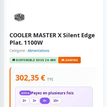
COOLER MASTER X Silent Edge
Plat. 1100W
Catégorie :
Alimentations
🚚 DISPONIBLE SOUS 24-48H
🎮 GAMING
302,35 €
TTC
Payez en plusieurs fois
alma
2×
3×
4×
10×