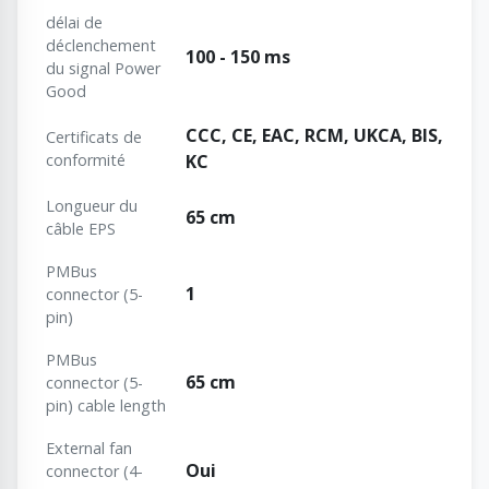
délai de
déclenchement
100 - 150 ms
du signal Power
Good
CCC, CE, EAC, RCM, UKCA, BIS,
Certificats de
conformité
KC
Longueur du
65 cm
câble EPS
PMBus
1
connector (5-
pin)
PMBus
65 cm
connector (5-
pin) cable length
External fan
Oui
connector (4-