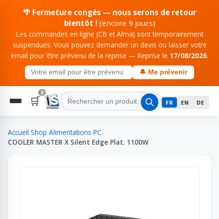
🌴 Fermeture congés — nous serons de retour
bientôt !
(encore 9 jours)
Les commandes en ligne (CB et Alma) sont temporairement
suspendues. Vous pouvez demander un devis ou laisser votre
email pour être prévenu de la reprise — Reprise le
17/08/2026
.
🔔 Me prévenir
0
🛒
FR
EN
DE
Accueil
›
Shop
›
Alimentations PC
›
COOLER MASTER X Silent Edge Plat. 1100W