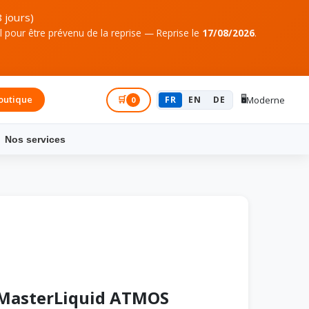
 jours)
pour être prévenu de la reprise — Reprise le
17/08/2026
.
🖥️
outique
Connexion
🛒
FR
EN
DE
Moderne
0
Nos services
 MasterLiquid ATMOS