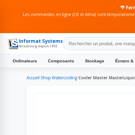
🌴 Fer
Les commandes en ligne (CB et Alma) sont temporairement
Informat Systems
Strasbourg depuis 1993
Ordinateurs
Composants
Stockage
Écrans &
Accueil
›
Shop
›
Watercooling
›
Cooler Master MasterLiqui