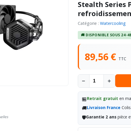
Stealth Series 
refroidissemen
Catégorie :
Watercooling
🚚 DISPONIBLE SOUS 24-4
89,56 €
TTC
−
+
🏪
Retrait gratuit
en mag
🚚
Livraison France
Colis
🛡️
Garantie 2 ans
pièce e
uelles