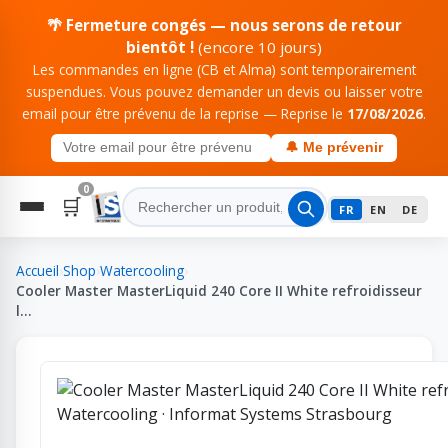
🌴 Fermeture congés — nous serons de retour
bientôt !
(encore 10 jours)
Les commandes en ligne (CB et Alma) sont temporairement
suspendues. Vous pouvez demander un devis ou laisser votre
email pour être prévenu de la reprise — Reprise le
17/08/2026
.
🔔 Me prévenir
0
🛒
FR
EN
DE
Accueil
›
Shop
›
Watercooling
›
Cooler Master MasterLiquid 240 Core II White refroidisseur
l…