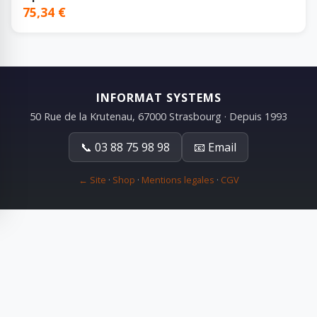
75,34 €
INFORMAT SYSTEMS
50 Rue de la Krutenau, 67000 Strasbourg · Depuis 1993
📞 03 88 75 98 98
📧 Email
← Site
·
Shop
·
Mentions legales
·
CGV