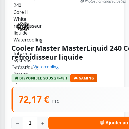
📷 Photos non contractuelles
Cooler Master MasterLiquid 240 Co
refroidisseur liquide
Catégorie :
Watercooling
🚚 DISPONIBLE SOUS 24-48H
🎮 GAMING
72,17 €
TTC
−
+
🛒 Ajouter au