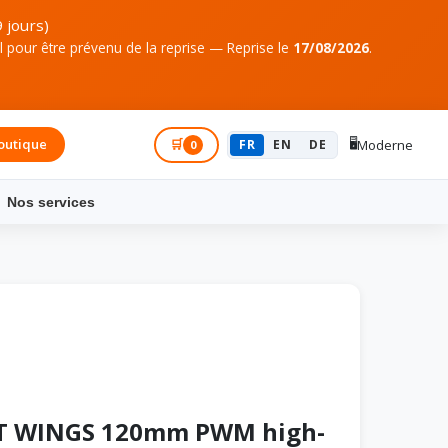
 jours)
pour être prévenu de la reprise — Reprise le
17/08/2026
.
🖥️
outique
Connexion
🛒
FR
EN
DE
Moderne
0
Nos services
HT WINGS 120mm PWM high-