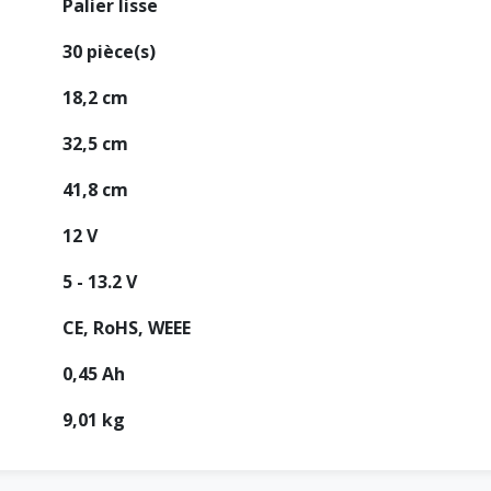
Palier lisse
30 pièce(s)
18,2 cm
32,5 cm
41,8 cm
12 V
5 - 13.2 V
CE, RoHS, WEEE
0,45 Ah
9,01 kg