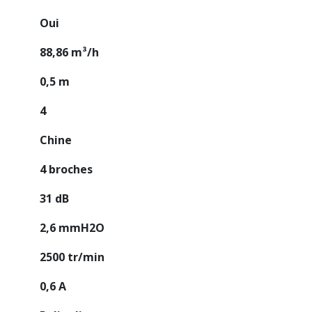
Oui
88,86 m³/h
0,5 m
4
Chine
4 broches
31 dB
2,6 mmH2O
2500 tr/min
0,6 A