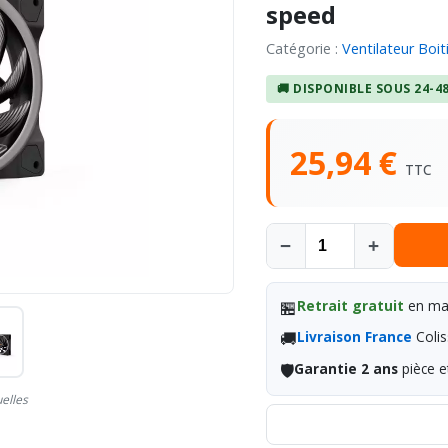
speed
Catégorie :
Ventilateur Boit
🚚 DISPONIBLE SOUS 24-4
25,94 €
TTC
−
+
🏪
Retrait gratuit
en mag
🚚
Livraison France
Colis
🛡️
Garantie 2 ans
pièce e
uelles