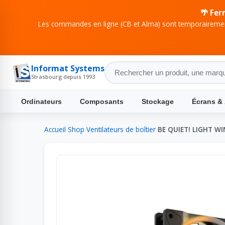
🌴 Fer
Les commandes en ligne (CB et Alma) sont temporairement
Informat Systems
Strasbourg depuis 1993
Ordinateurs
Composants
Stockage
Écrans &
Accueil
›
Shop
›
Ventilateurs de boîtier
›
BE QUIET! LIGHT W