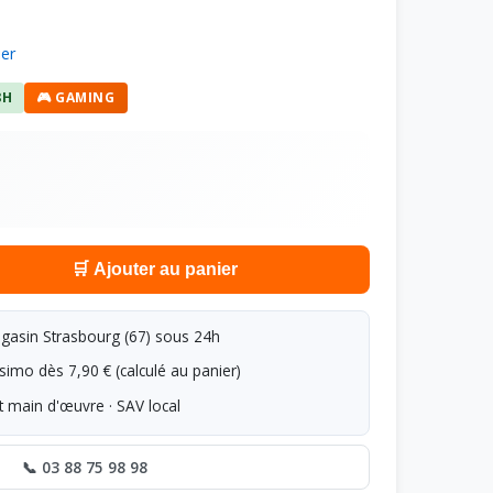
ier
8H
🎮 GAMING
🛒 Ajouter au panier
asin Strasbourg (67) sous 24h
simo dès 7,90 € (calculé au panier)
t main d'œuvre · SAV local
📞 03 88 75 98 98