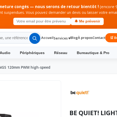
meture congés — nous serons de retour bientôt !
(encore 9
 suspendues. Vous pouvez demander un devis ou laisser votre email 
🔔 Me prévenir
Accueil
Blog
À propos
Contact
🛒 B
Services ▾
 Audio
Périphériques
Réseau
Bureautique & Pro
INGS 120mm PWM high-speed
BE QUIET! LIG