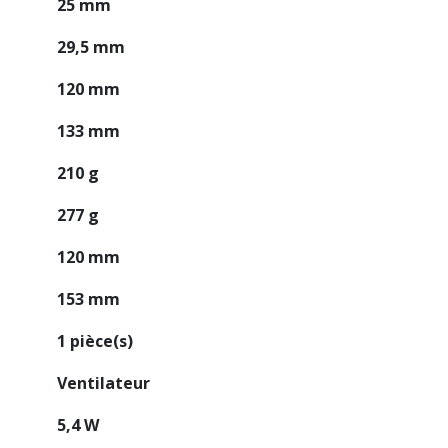
25 mm
29,5 mm
120 mm
133 mm
210 g
277 g
120 mm
153 mm
1 pièce(s)
Ventilateur
5,4 W