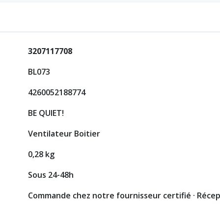
3207117708
BL073
4260052188774
BE QUIET!
Ventilateur Boitier
0,28 kg
Sous 24-48h
Commande chez notre fournisseur certifié · Réce