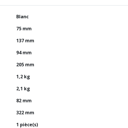
Blanc
75 mm
137 mm
94 mm
205 mm
1,2 kg
2,1 kg
82 mm
322 mm
1 pièce(s)