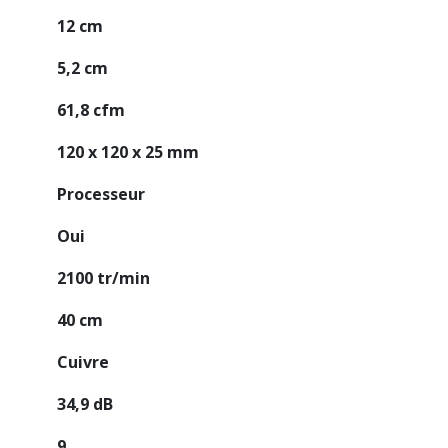
12 cm
5,2 cm
61,8 cfm
120 x 120 x 25 mm
Processeur
Oui
2100 tr/min
40 cm
Cuivre
34,9 dB
9