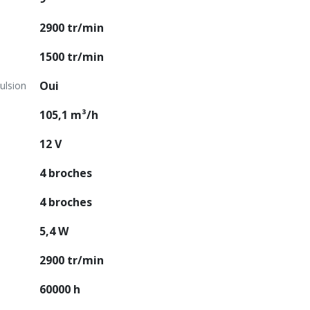
2900 tr/min
1500 tr/min
Oui
ulsion
105,1 m³/h
12 V
4 broches
4 broches
5,4 W
2900 tr/min
60000 h