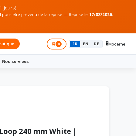
1 jours)
pour être prévenu de la reprise — Reprise le
17/08/2026
.
🖥️
outique
Connexion
🛒
FR
EN
DE
Moderne
0
Nos services
t Loop 240 mm White |