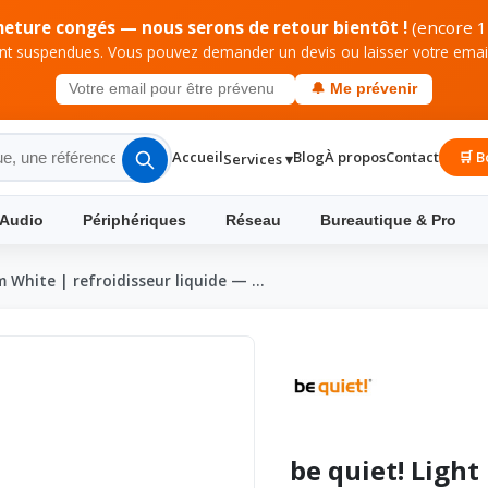
meture congés — nous serons de retour bientôt !
(encore 1
 suspendues. Vous pouvez demander un devis ou laisser votre email 
🔔 Me prévenir
Accueil
Blog
À propos
Contact
🛒 B
Services ▾
 Audio
Périphériques
Réseau
Bureautique & Pro
m White | refroidisseur liquide — …
be quiet! Ligh