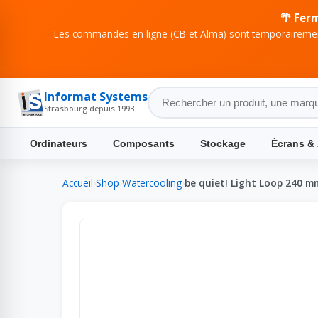
🌴 Fer
Les commandes en ligne (CB et Alma) sont temporairement
Informat Systems
Strasbourg depuis 1993
Ordinateurs
Composants
Stockage
Écrans &
Accueil
›
Shop
›
Watercooling
›
be quiet! Light Loop 240 m