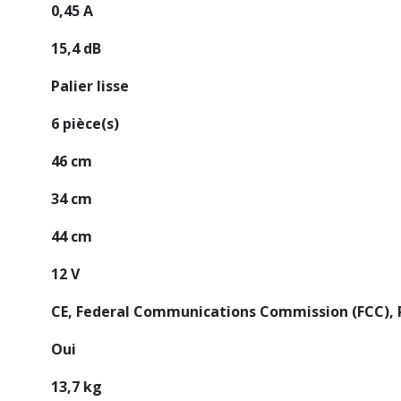
0,45 A
15,4 dB
Palier lisse
6 pièce(s)
46 cm
34 cm
44 cm
12 V
CE, Federal Communications Commission (FCC), 
Oui
13,7 kg