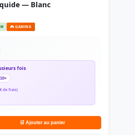
iquide — Blanc
8H
🎮 GAMING
C
usieurs fois
10×
€ de frais)
r
🛒 Ajouter au panier