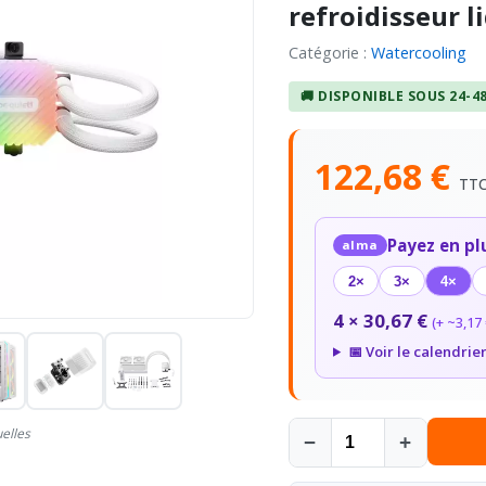
refroidisseur l
Catégorie :
Watercooling
🚚 DISPONIBLE SOUS 24-4
122,68 €
TT
Payez en pl
alma
2×
3×
4×
4 × 30,67 €
(+ ~3,17 
📅 Voir le calendrie
uelles
−
+