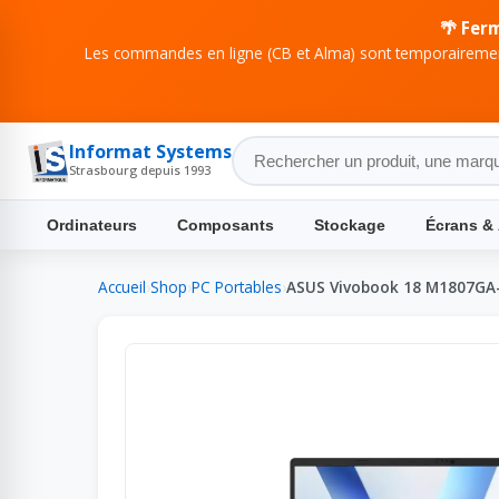
🌴 Fer
Les commandes en ligne (CB et Alma) sont temporairement
Informat Systems
Strasbourg depuis 1993
Ordinateurs
Composants
Stockage
Écrans &
Accueil
›
Shop
›
PC Portables
›
ASUS Vivobook 18 M1807GA-