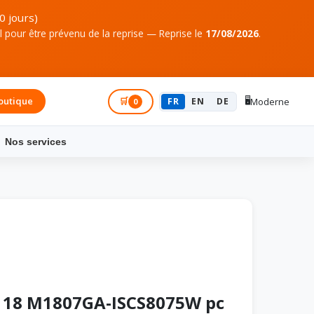
0 jours)
pour être prévenu de la reprise — Reprise le
17/08/2026
.
🖥️
outique
Connexion
🛒
FR
EN
DE
Moderne
0
Nos services
 18 M1807GA-ISCS8075W pc