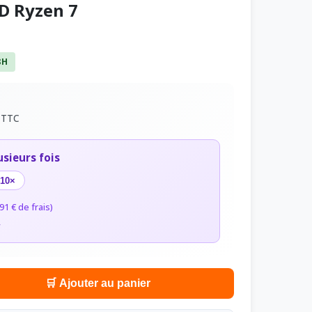
D Ryzen 7
8H
€
TTC
usieurs fois
10×
91 € de frais)
r
🛒 Ajouter au panier