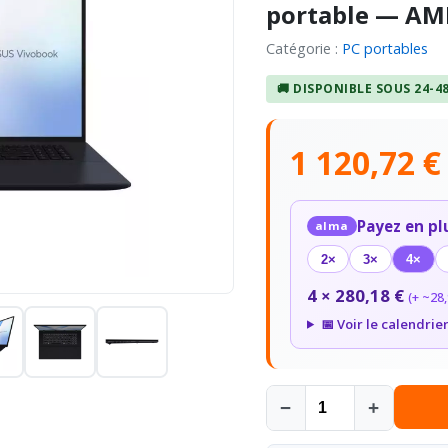
portable — AM
Catégorie :
PC portables
🚚 DISPONIBLE SOUS 24-4
1 120,72 
Payez en pl
alma
2×
3×
4×
4 × 280,18 €
(+ ~28,
📅 Voir le calendrie
−
+