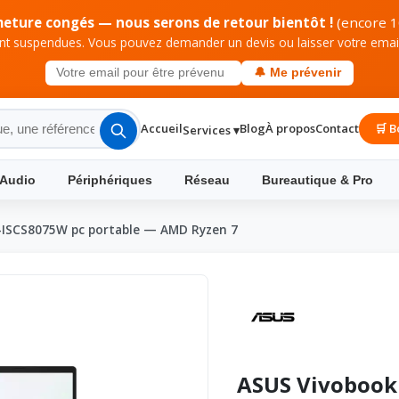
meture congés — nous serons de retour bientôt !
(encore 1
 suspendues. Vous pouvez demander un devis ou laisser votre email 
🔔 Me prévenir
Accueil
Blog
À propos
Contact
🛒 B
Services ▾
 Audio
Périphériques
Réseau
Bureautique & Pro
ISCS8075W pc portable — AMD Ryzen 7
ASUS Vivobook