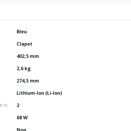
Bleu
Clapet
402,5 mm
2,6 kg
274,5 mm
Lithium-Ion (Li-Ion)
2
n 1)
68 W
Non