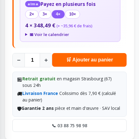
Payez en plusieurs fois
alma
2×
3×
4×
10×
4 × 348,49 €
(+ ~35,96 € de frais)
📅 Voir le calendrier
−
+
🛒 Ajouter au panier
🏪
Retrait gratuit
en magasin Strasbourg (67)
sous 24h
🚚
Livraison France
Colissimo dès 7,90 € (calculé
au panier)
🛡️
Garantie 2 ans
pièce et main d'œuvre · SAV local
📞 03 88 75 98 98