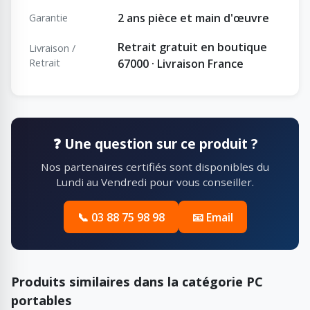
2 ans pièce et main d'œuvre
Garantie
Retrait gratuit en boutique
Livraison /
Retrait
67000 · Livraison France
❓ Une question sur ce produit ?
Nos partenaires certifiés sont disponibles du
Lundi au Vendredi pour vous conseiller.
📞 03 88 75 98 98
📧 Email
Produits similaires dans la catégorie PC
portables