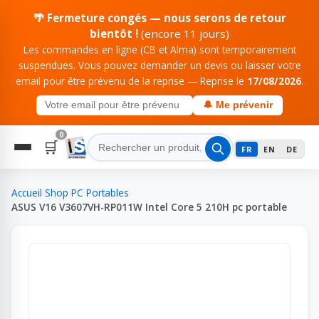
🌴 Fermeture congés — nous serons de retour
bientôt !
(encore 11 jours)
Les commandes en ligne (CB et Alma) sont temporairement
suspendues. Vous pouvez demander un devis ou laisser votre
email pour être prévenu de la reprise — Reprise le
17/08/2026
.
🔔 Me prévenir
0
🛒
FR
EN
DE
Accueil
›
Shop
›
PC Portables
›
ASUS V16 V3607VH-RP011W Intel Core 5 210H pc portable