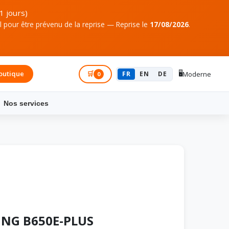
1 jours)
pour être prévenu de la reprise — Reprise le
17/08/2026
.
🖥️
outique
Connexion
🛒
FR
EN
DE
Moderne
0
Nos services
ING B650E-PLUS