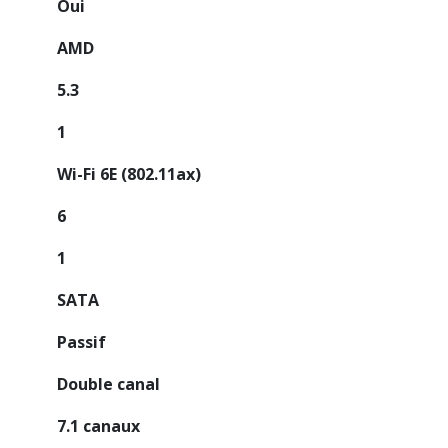
Oui
AMD
5.3
1
Wi-Fi 6E (802.11ax)
6
1
SATA
Passif
Double canal
7.1 canaux