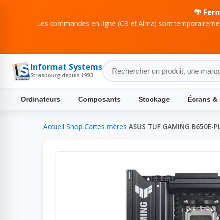
🌴 Fer
Les commandes en ligne (CB et Alma) sont temporairement
Informat Systems
Strasbourg depuis 1993
Ordinateurs
Composants
Stockage
Écrans &
Accueil
›
Shop
›
Cartes mères
›
ASUS TUF GAMING B650E-P