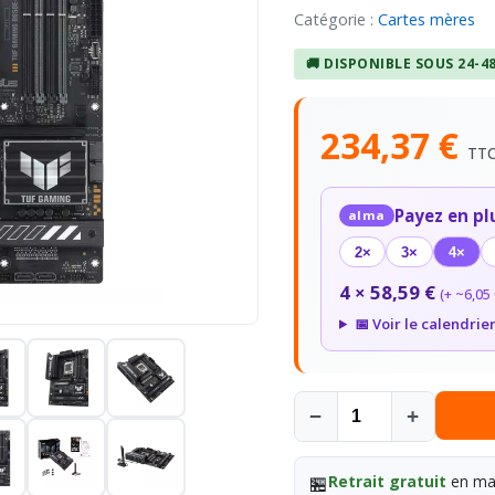
Catégorie :
Cartes mères
🚚 DISPONIBLE SOUS 24-4
234,37 €
TT
Payez en pl
alma
2×
3×
4×
4 × 58,59 €
(+ ~6,05 
📅 Voir le calendrie
−
+
🏪
Retrait gratuit
en mag