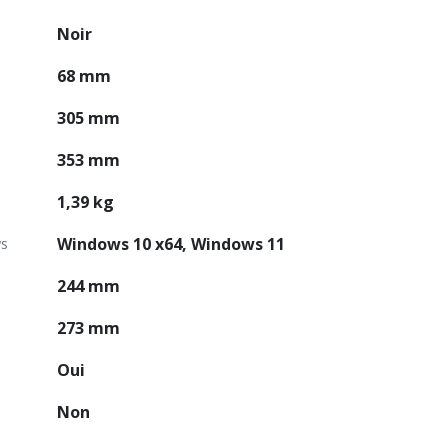
Noir
68 mm
305 mm
353 mm
1,39 kg
Windows 10 x64, Windows 11
ws
244 mm
273 mm
Oui
Non