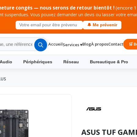
meture congés — nous serons de retour bientôt !
(encore 1
 suspendues. Vous pouvez demander un devis ou laisser votre email 
🔔 Me prévenir
Accueil
Blog
À propos
Contact
🛒 B
Services ▾
 Audio
Périphériques
Réseau
Bureautique & Pro
LUS
ASUS TUF GAM