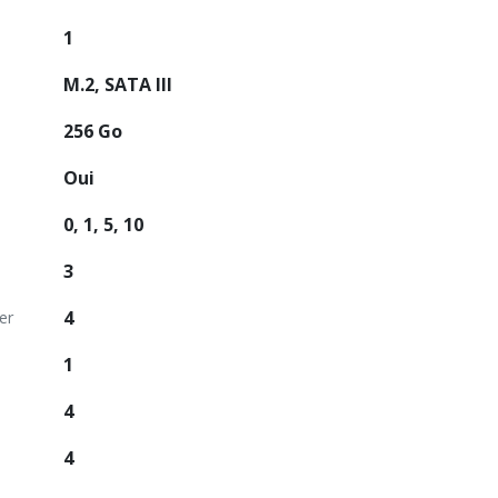
1
M.2, SATA III
256 Go
Oui
0, 1, 5, 10
3
4
er
1
4
4