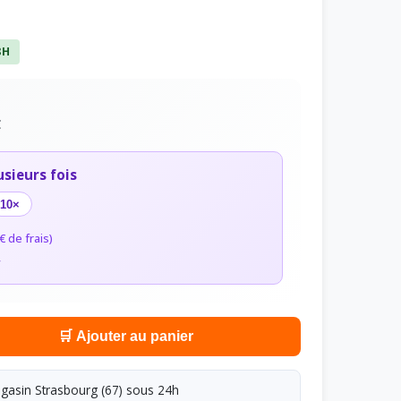
8H
C
usieurs fois
10×
€ de frais)
r
🛒 Ajouter au panier
asin Strasbourg (67) sous 24h