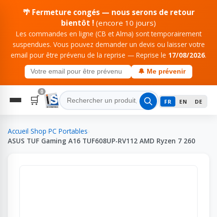
🌴 Fermeture congés — nous serons de retour
bientôt !
(encore 10 jours)
Les commandes en ligne (CB et Alma) sont temporairement
suspendues. Vous pouvez demander un devis ou laisser votre
email pour être prévenu de la reprise — Reprise le
17/08/2026
.
🔔 Me prévenir
0
🛒
FR
EN
DE
Accueil
›
Shop
›
PC Portables
›
ASUS TUF Gaming A16 TUF608UP-RV112 AMD Ryzen 7 260