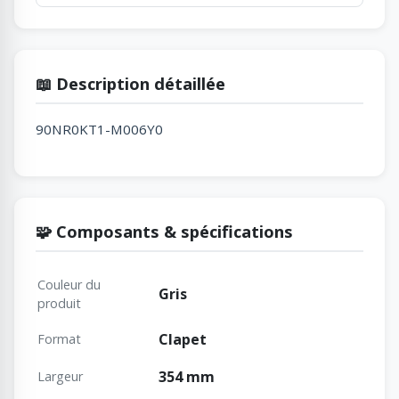
📖 Description détaillée
90NR0KT1-M006Y0
🧩 Composants & spécifications
Couleur du
Gris
produit
Clapet
Format
354 mm
Largeur