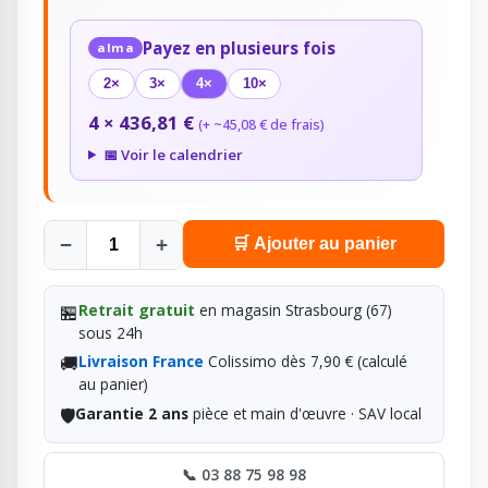
Payez en plusieurs fois
alma
2×
3×
4×
10×
4 × 436,81 €
(+ ~45,08 € de frais)
📅 Voir le calendrier
−
+
🛒 Ajouter au panier
🏪
Retrait gratuit
en magasin Strasbourg (67)
sous 24h
🚚
Livraison France
Colissimo dès 7,90 € (calculé
au panier)
🛡️
Garantie 2 ans
pièce et main d'œuvre · SAV local
📞 03 88 75 98 98