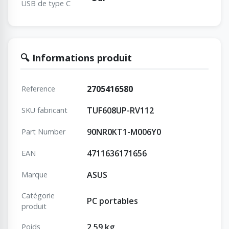
USB de type C
🔍 Informations produit
2705416580
Reference
TUF608UP-RV112
SKU fabricant
90NR0KT1-M006Y0
Part Number
4711636171656
EAN
ASUS
Marque
Catégorie
PC portables
produit
2,59 kg
Poids