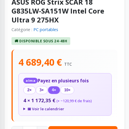
ASUS ROG Strix SCAR 18
G835LW-SA151W Intel Core
Ultra 9 275HX
Catégorie :
PC portables
🚚 DISPONIBLE SOUS 24-48H
4 689,40 €
TTC
Payez en plusieurs fois
alma
2×
3×
4×
10×
4 × 1 172,35 €
(+ ~120,99 € de frais)
📅 Voir le calendrier