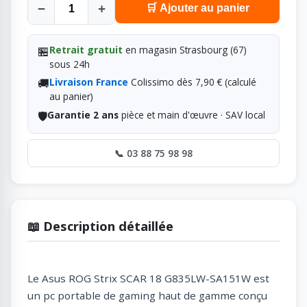
−
+
🛒 Ajouter au panier
🏪
Retrait gratuit
en magasin Strasbourg (67)
sous 24h
🚚
Livraison France
Colissimo dès 7,90 € (calculé
au panier)
🛡️
Garantie 2 ans
pièce et main d'œuvre · SAV local
📞 03 88 75 98 98
📖 Description détaillée
Le Asus ROG Strix SCAR 18 G835LW-SA151W est
un pc portable de gaming haut de gamme conçu