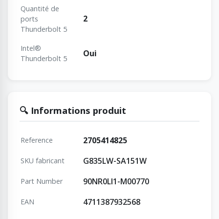
Quantité de
2
ports
Thunderbolt 5
Intel®
Oui
Thunderbolt 5
🔍 Informations produit
2705414825
Reference
G835LW-SA151W
SKU fabricant
90NR0LI1-M00770
Part Number
4711387932568
EAN