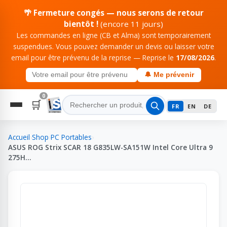
🌴 Fermeture congés — nous serons de retour
bientôt !
(encore 11 jours)
Les commandes en ligne (CB et Alma) sont temporairement
suspendues. Vous pouvez demander un devis ou laisser votre
email pour être prévenu de la reprise — Reprise le
17/08/2026
.
🔔 Me prévenir
0
🛒
FR
EN
DE
Accueil
›
Shop
›
PC Portables
›
ASUS ROG Strix SCAR 18 G835LW-SA151W Intel Core Ultra 9
275H…