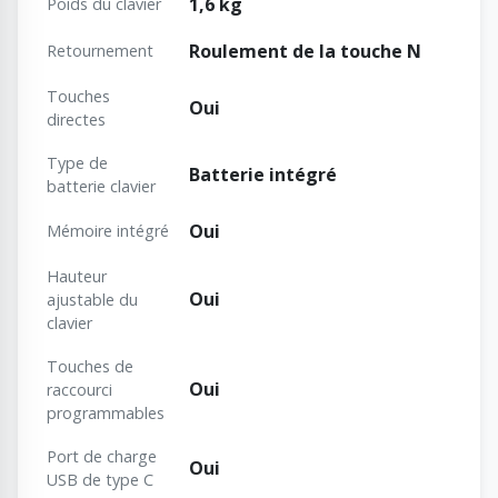
1,6 kg
Poids du clavier
Roulement de la touche N
Retournement
Touches
Oui
directes
Type de
Batterie intégré
batterie clavier
Oui
Mémoire intégré
Hauteur
Oui
ajustable du
clavier
Touches de
Oui
raccourci
programmables
Port de charge
Oui
USB de type C