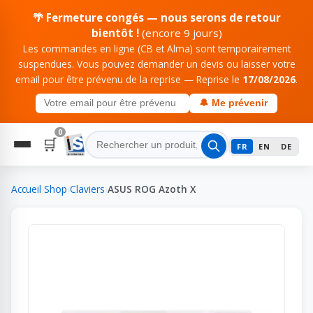
🌴 Fermeture congés — nous serons de retour
bientôt !
(encore 9 jours)
Les commandes en ligne (CB et Alma) sont temporairement
suspendues. Vous pouvez demander un devis ou laisser votre
email pour être prévenu de la reprise — Reprise le
17/08/2026
.
🔔 Me prévenir
0
🛒
FR
EN
DE
Accueil
›
Shop
›
Claviers
›
ASUS ROG Azoth X