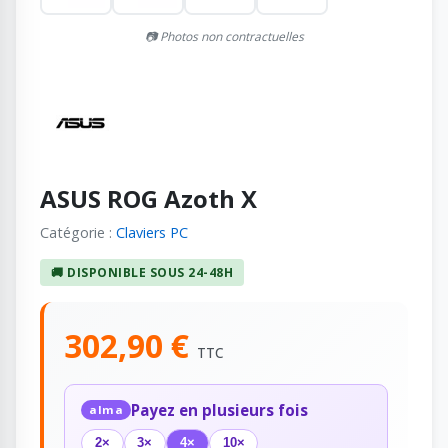
📷 Photos non contractuelles
ASUS ROG Azoth X
Catégorie :
Claviers PC
🚚 DISPONIBLE SOUS 24-48H
302,90 €
TTC
Payez en plusieurs fois
alma
2×
3×
4×
10×