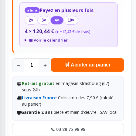
Payez en plusieurs fois
alma
2×
3×
4×
10×
4 × 120,44 €
(+ ~12,43 € de frais)
📅 Voir le calendrier
−
+
🛒 Ajouter au panier
🏪
Retrait gratuit
en magasin Strasbourg (67)
sous 24h
🚚
Livraison France
Colissimo dès 7,90 € (calculé
au panier)
🛡️
Garantie 2 ans
pièce et main d'œuvre · SAV local
📞 03 88 75 98 98