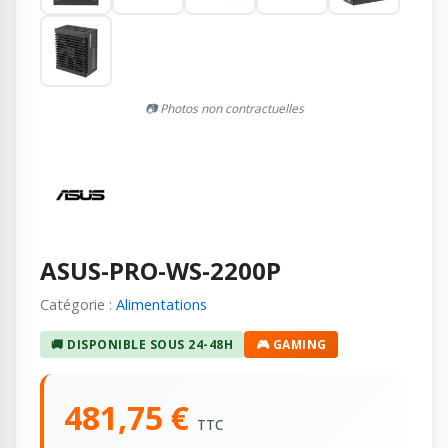
📷 Photos non contractuelles
ASUS-PRO-WS-2200P
Catégorie :
Alimentations
🚚 DISPONIBLE SOUS 24-48H
🎮 GAMING
481,75 €
TTC