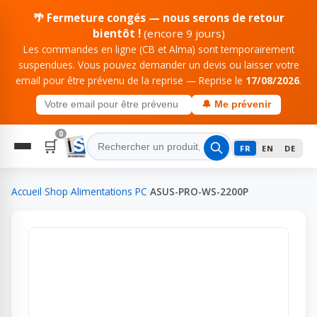
🌴 Fermeture congés — nous serons de retour
bientôt !
(encore 9 jours)
Les commandes en ligne (CB et Alma) sont temporairement
suspendues. Vous pouvez demander un devis ou laisser votre
email pour être prévenu de la reprise — Reprise le
17/08/2026
.
🔔 Me prévenir
0
🛒
FR
EN
DE
Accueil
›
Shop
›
Alimentations PC
›
ASUS-PRO-WS-2200P