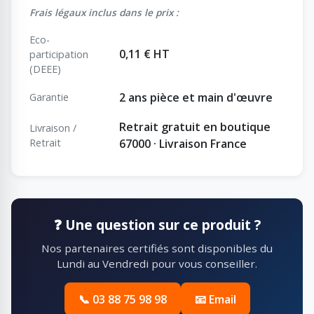
Frais légaux inclus dans le prix :
Eco-
0,11 € HT
participation
(DEEE)
2 ans pièce et main d'œuvre
Garantie
Retrait gratuit en boutique
Livraison /
Retrait
67000 · Livraison France
❓ Une question sur ce produit ?
Nos partenaires certifiés sont disponibles du
Lundi au Vendredi pour vous conseiller.
📞 03 88 75 98 98
📧 Email