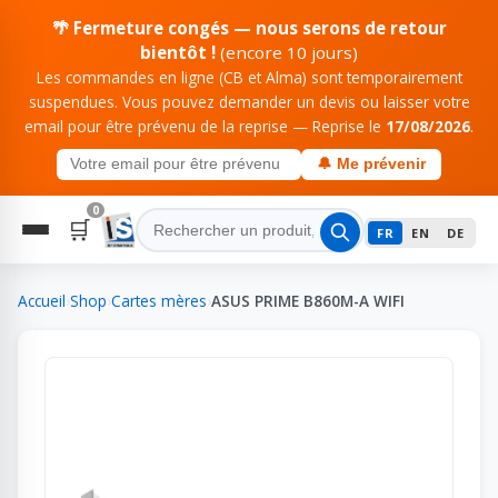
🌴 Fermeture congés — nous serons de retour
bientôt !
(encore 10 jours)
Les commandes en ligne (CB et Alma) sont temporairement
suspendues. Vous pouvez demander un devis ou laisser votre
email pour être prévenu de la reprise — Reprise le
17/08/2026
.
🔔 Me prévenir
0
🛒
FR
EN
DE
Accueil
›
Shop
›
Cartes mères
›
ASUS PRIME B860M-A WIFI