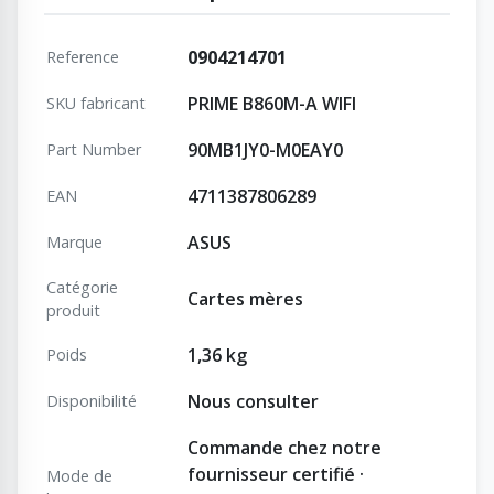
0904214701
Reference
PRIME B860M-A WIFI
SKU fabricant
90MB1JY0-M0EAY0
Part Number
4711387806289
EAN
ASUS
Marque
Catégorie
Cartes mères
produit
1,36 kg
Poids
Nous consulter
Disponibilité
Commande chez notre
fournisseur certifié ·
Mode de