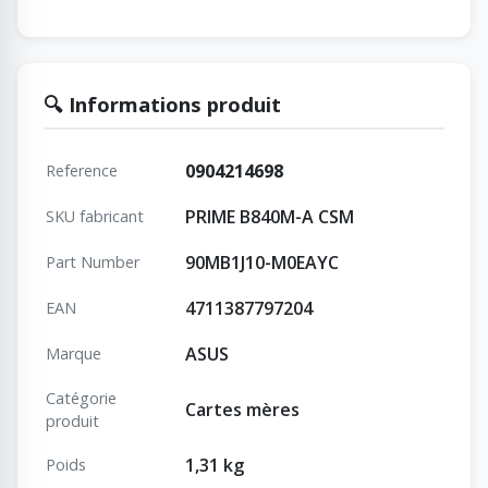
🔍 Informations produit
0904214698
Reference
PRIME B840M-A CSM
SKU fabricant
90MB1J10-M0EAYC
Part Number
4711387797204
EAN
ASUS
Marque
Catégorie
Cartes mères
produit
1,31 kg
Poids