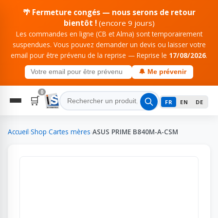
🌴 Fermeture congés — nous serons de retour
bientôt !
(encore 9 jours)
Les commandes en ligne (CB et Alma) sont temporairement
suspendues. Vous pouvez demander un devis ou laisser votre
email pour être prévenu de la reprise — Reprise le
17/08/2026
.
🔔 Me prévenir
0
🛒
FR
EN
DE
Accueil
›
Shop
›
Cartes mères
›
ASUS PRIME B840M-A-CSM