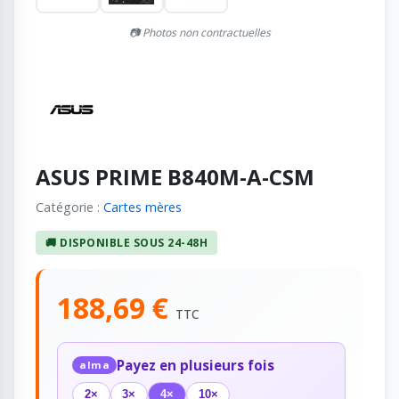
📷 Photos non contractuelles
ASUS PRIME B840M-A-CSM
Catégorie :
Cartes mères
🚚 DISPONIBLE SOUS 24-48H
188,69 €
TTC
Payez en plusieurs fois
alma
2×
3×
4×
10×