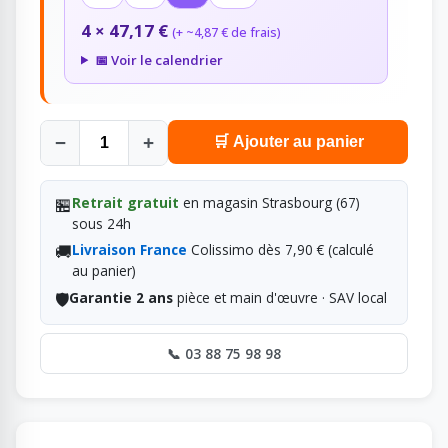
4 × 47,17 €
(+ ~4,87 € de frais)
📅 Voir le calendrier
−
+
🛒 Ajouter au panier
🏪
Retrait gratuit
en magasin Strasbourg (67)
sous 24h
🚚
Livraison France
Colissimo dès 7,90 € (calculé
au panier)
🛡️
Garantie 2 ans
pièce et main d'œuvre · SAV local
📞 03 88 75 98 98