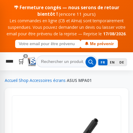
🌴 Fermeture congés — nous serons de retour
bientôt !
(encore 11 jours)
Les commandes en ligne (CB et Alma) sont temporairement
suspendues. Vous pouvez demander un devis ou laisser votre
email pour être prévenu de la reprise — Reprise le
17/08/2026
.
🔔 Me prévenir
0
🛒
FR
EN
DE
Accueil
›
Shop
›
Accessoires écrans
›
ASUS MPA01