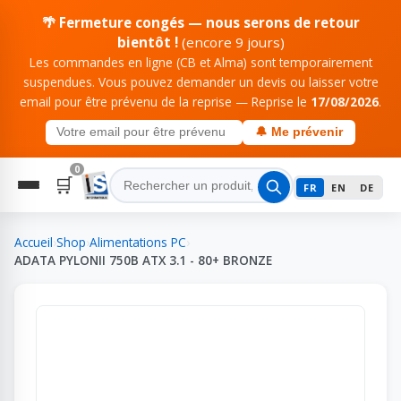
🌴 Fermeture congés — nous serons de retour
bientôt !
(encore 9 jours)
Les commandes en ligne (CB et Alma) sont temporairement
suspendues. Vous pouvez demander un devis ou laisser votre
email pour être prévenu de la reprise — Reprise le
17/08/2026
.
🔔 Me prévenir
0
🛒
FR
EN
DE
Accueil
›
Shop
›
Alimentations PC
›
ADATA PYLONII 750B ATX 3.1 - 80+ BRONZE