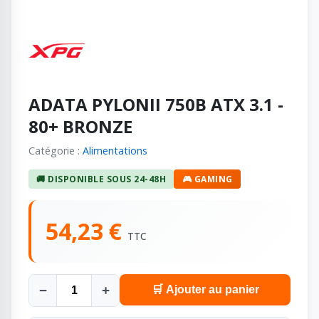
ADATA PYLONII 750B ATX 3.1 -
80+ BRONZE
Catégorie :
Alimentations
🚚 DISPONIBLE SOUS 24-48H
🎮 GAMING
54,23 €
TTC
−
+
🛒 Ajouter au panier