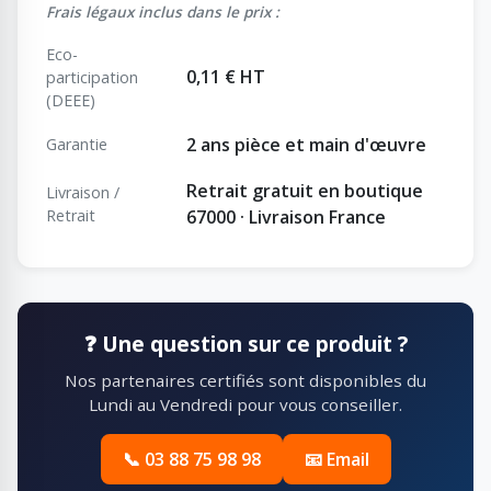
Frais légaux inclus dans le prix :
Eco-
0,11 € HT
participation
(DEEE)
2 ans pièce et main d'œuvre
Garantie
Retrait gratuit en boutique
Livraison /
Retrait
67000 · Livraison France
❓ Une question sur ce produit ?
Nos partenaires certifiés sont disponibles du
Lundi au Vendredi pour vous conseiller.
📞 03 88 75 98 98
📧 Email