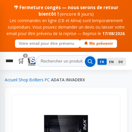
🌴 Fermeture congés — nous serons de retour
bientôt !
(encore 8 jours)
Les commandes en ligne (CB et Alma) sont temporairement
suspendues. Vous pouvez demander un devis ou laisser votre
email pour être prévenu de la reprise — Reprise le
17/08/2026
.
🔔 Me prévenir
0
🛒
FR
EN
DE
Accueil
›
Shop
›
Boîtiers PC
›
ADATA INVADERX