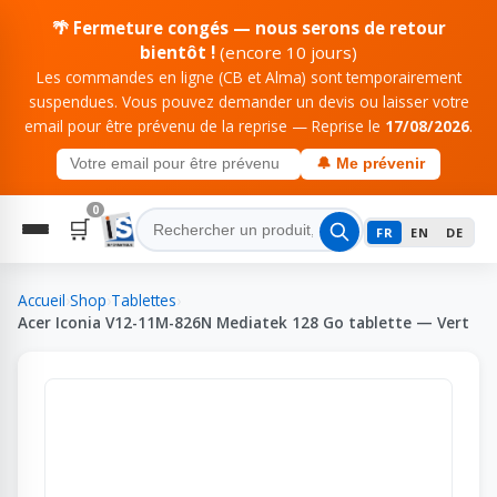
🌴 Fermeture congés — nous serons de retour
bientôt !
(encore 10 jours)
Les commandes en ligne (CB et Alma) sont temporairement
suspendues. Vous pouvez demander un devis ou laisser votre
email pour être prévenu de la reprise — Reprise le
17/08/2026
.
🔔 Me prévenir
0
🛒
FR
EN
DE
Accueil
›
Shop
›
Tablettes
›
Acer Iconia V12-11M-826N Mediatek 128 Go tablette — Vert