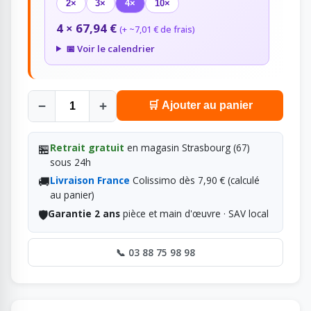
2×
3×
4×
10×
4 × 67,94 €
(+ ~7,01 € de frais)
📅 Voir le calendrier
−
+
🛒 Ajouter au panier
🏪
Retrait gratuit
en magasin Strasbourg (67)
sous 24h
🚚
Livraison France
Colissimo dès 7,90 € (calculé
au panier)
🛡️
Garantie 2 ans
pièce et main d'œuvre · SAV local
📞 03 88 75 98 98