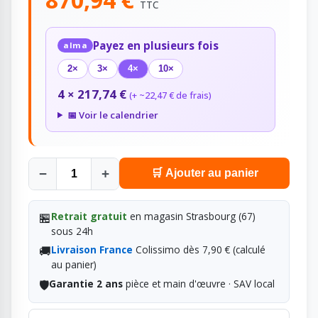
TTC
Payez en plusieurs fois
alma
2×
3×
4×
10×
4 × 217,74 €
(+ ~22,47 € de frais)
📅 Voir le calendrier
−
+
🛒 Ajouter au panier
🏪
Retrait gratuit
en magasin Strasbourg (67)
sous 24h
🚚
Livraison France
Colissimo dès 7,90 € (calculé
au panier)
🛡️
Garantie 2 ans
pièce et main d'œuvre · SAV local