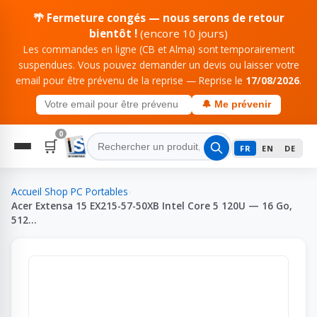
🌴 Fermeture congés — nous serons de retour
bientôt !
(encore 10 jours)
Les commandes en ligne (CB et Alma) sont temporairement
suspendues. Vous pouvez demander un devis ou laisser votre
email pour être prévenu de la reprise — Reprise le
17/08/2026
.
🔔 Me prévenir
0
🛒
FR
EN
DE
Accueil
›
Shop
›
PC Portables
›
Acer Extensa 15 EX215-57-50XB Intel Core 5 120U — 16 Go,
512…