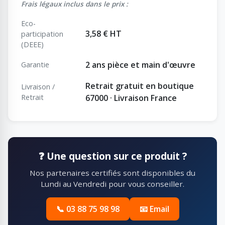
Frais légaux inclus dans le prix :
Eco-
3,58 € HT
participation
(DEEE)
2 ans pièce et main d'œuvre
Garantie
Retrait gratuit en boutique
Livraison /
Retrait
67000 · Livraison France
❓ Une question sur ce produit ?
Nos partenaires certifiés sont disponibles du
Lundi au Vendredi pour vous conseiller.
📞 03 88 75 98 98
📧 Email