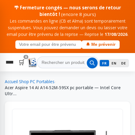
🌴 Fermeture congés — nous serons de retour
bientôt !
(encore 8 jours)
Les commandes en ligne (CB et Alma) sont temporairement
suspendues. Vous pouvez demander un devis ou laisser votre
email pour être prévenu de la reprise — Reprise le
17/08/2026
.
🔔 Me prévenir
0
🛒
FR
EN
DE
Accueil
›
Shop
›
PC Portables
›
Acer Aspire 14 AI A14-52M-59SX pc portable — Intel Core
Ultr…