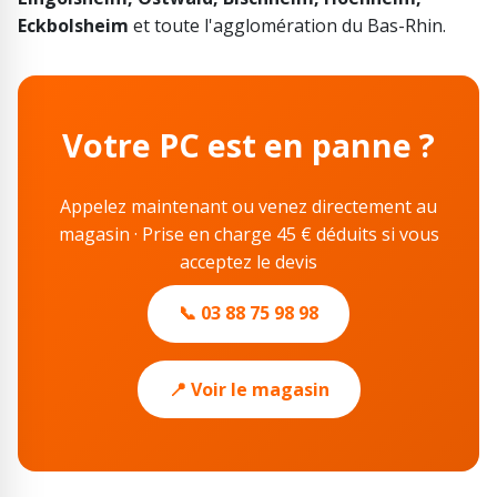
Eckbolsheim
et toute l'agglomération du Bas-Rhin.
Votre PC est en panne ?
Appelez maintenant ou venez directement au
magasin · Prise en charge 45 € déduits si vous
acceptez le devis
📞 03 88 75 98 98
📍 Voir le magasin