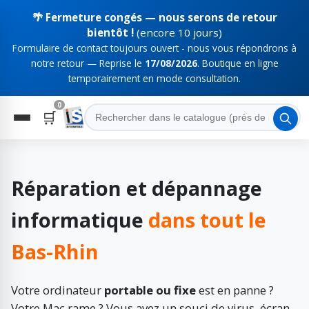
🌴 Fermeture congés — nous serons de retour
bientôt !
(encore 10 jours)
Formulaire de contact toujours ouvert - nous vous répondrons à
notre retour — Reprise le
17/08/2026
. Boutique en ligne
temporairement en mode consultation.
0
🛒
Réparation et dépannage
informatique
dans tout le
Bas-Rhin
Votre ordinateur
portable ou fixe
est en panne ?
Votre Mac rame ? Vous avez un souci de virus, écran