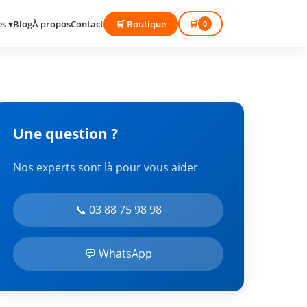
Blog
À propos
Contact
🛒 Boutique
🛒
es ▾
0
Une question ?
Nos experts sont là pour vous aider
📞 03 88 75 98 98
💬 WhatsApp