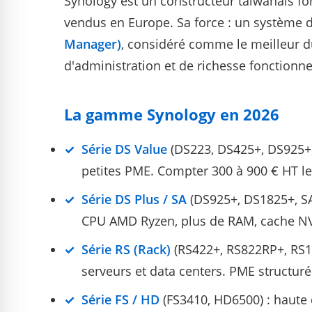
Synology est un constructeur taïwanais fon
vendus en Europe. Sa force : un système d
Manager)
, considéré comme le meilleur d
d'administration et de richesse fonctionne
La gamme Synology en 2026
Série DS Value
(DS223, DS425+, DS925+)
petites PME. Compter 300 à 900 € HT le 
Série DS Plus / SA
(DS925+, DS1825+, S
CPU AMD Ryzen, plus de RAM, cache N
Série RS (Rack)
(RS422+, RS822RP+, RS12
serveurs et data centers. PME structuré
Série FS / HD
(FS3410, HD6500) : haute 